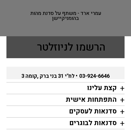
עמרי ארד - משתף על סדנת מהות
בהומניקיישן
הרשמו לניוזלטר
03-924-6646
• לח"י 31 בני ברק ,קומה 3
קצת עלינו
התפתחות אישית
סדנאות לעסקים
סדנאות לבוגרים